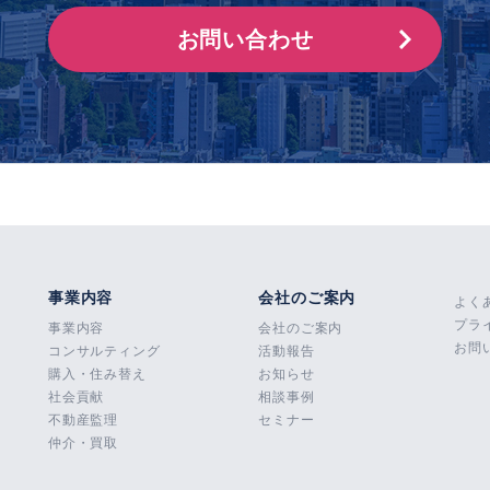
お問い合わせ
事業内容
会社のご案内
よく
プラ
事業内容
会社のご案内
お問
コンサルティング
活動報告
購入・住み替え
お知らせ
社会貢献
相談事例
不動産監理
セミナー
仲介・買取